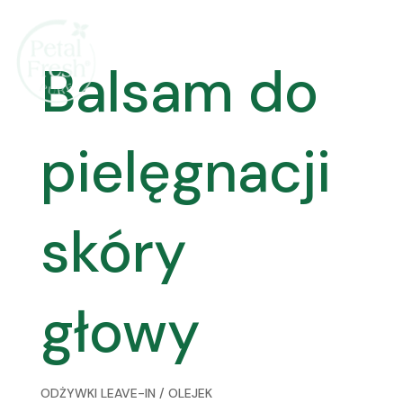
Balsam do
pielęgnacji
skóry
głowy
ODŻYWKI LEAVE-IN / OLEJEK