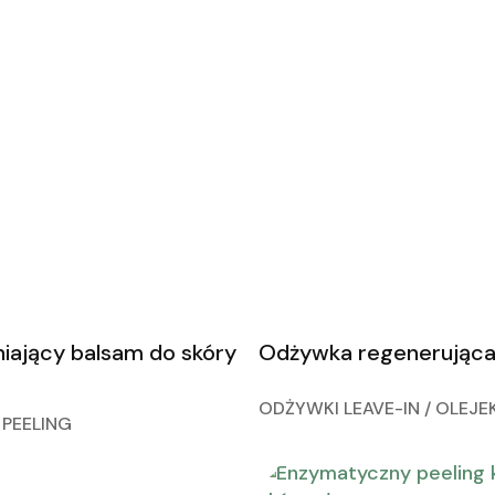
ający balsam do skóry
Odżywka regenerując
ODŻYWKI LEAVE-IN / OLEJE
 PEELING