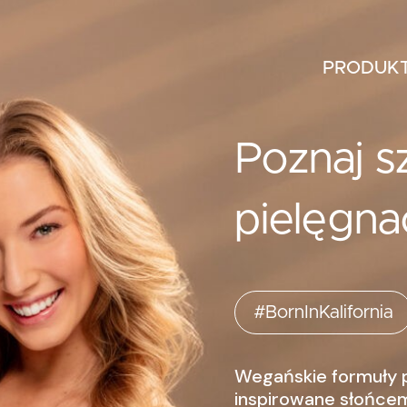
PRODUK
Poznaj s
pielęgn
#BornInKalifornia
Wegańskie formuły 
inspirowane słońcem,