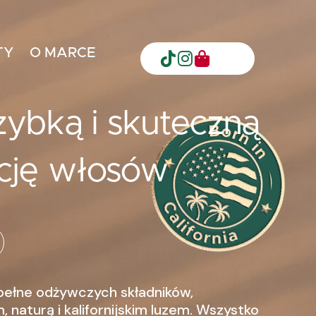
TY
O MARCE
zybką i skuteczną
ację włosów
pełne odżywczych składników,
 naturą i kalifornijskim luzem. Wszystko